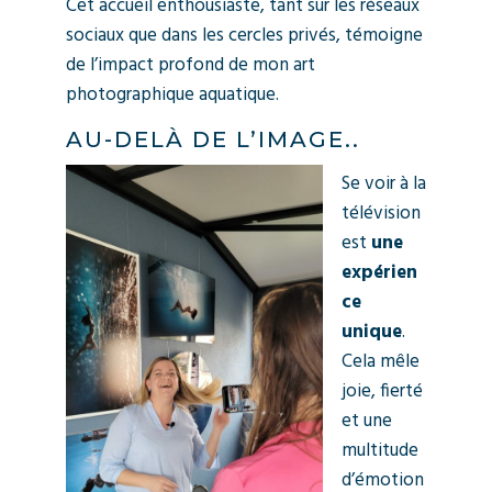
Cet accueil enthousiaste, tant sur les réseaux
sociaux que dans les cercles privés, témoigne
de l’impact profond de mon art
photographique aquatique.
AU-DELÀ DE L’IMAGE..
Se voir à la
télévision
est
une
expérien
ce
unique
.
Cela mêle
joie, fierté
et une
multitude
d’émotion