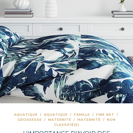
AQUATIQUE
/
AQUATIQUE
/
FAMILLE
/
FINE ART
/
GROSSESSE
/
MATERNITÉ
/
MATERNITÉ
/
NON
CLASSIFIÉ(E)