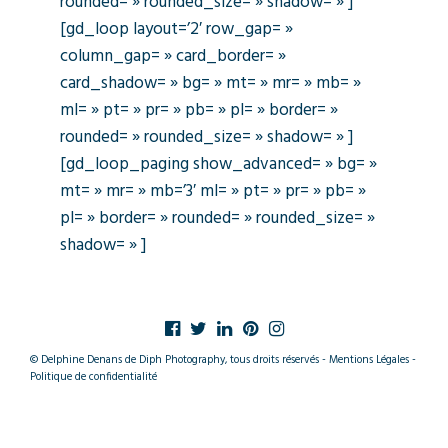
rounded= » rounded_size= » shadow= » ]
[gd_loop layout=’2′ row_gap= »
column_gap= » card_border= »
card_shadow= » bg= » mt= » mr= » mb= »
ml= » pt= » pr= » pb= » pl= » border= »
rounded= » rounded_size= » shadow= » ]
[gd_loop_paging show_advanced= » bg= »
mt= » mr= » mb=’3′ ml= » pt= » pr= » pb= »
pl= » border= » rounded= » rounded_size= »
shadow= » ]
© Delphine Denans de Diph Photography, tous droits réservés - Mentions Légales -
Politique de confidentialité