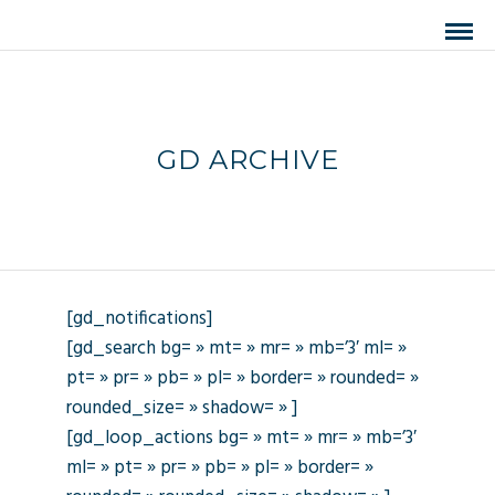
GD ARCHIVE
[gd_notifications]
[gd_search bg= » mt= » mr= » mb=’3′ ml= »
pt= » pr= » pb= » pl= » border= » rounded= »
rounded_size= » shadow= » ]
[gd_loop_actions bg= » mt= » mr= » mb=’3′
ml= » pt= » pr= » pb= » pl= » border= »