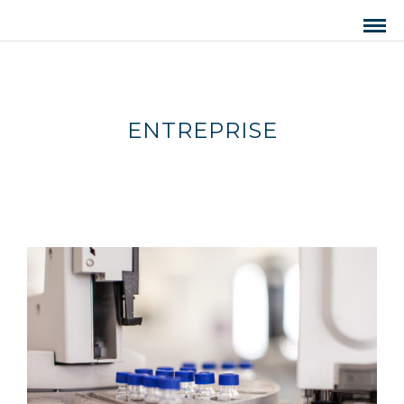
ENTREPRISE